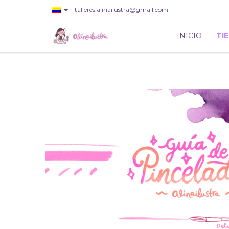
talleres.alinailustra@gmail.com
INICIO
TI