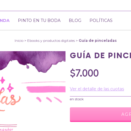
ENDA
PINTO EN TU BODA
BLOG
POLÍTICAS
Inicio
>
Ebooks y productos digitales
>
Guía de pinceladas
GUÍA DE PINC
$7.000
Ver el detalle de las cuotas
en stock