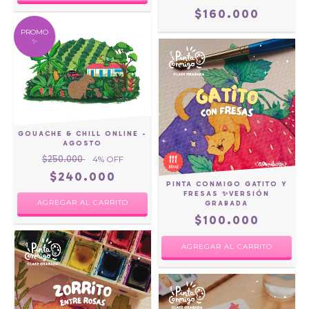
$160.000
PROMO
✨
GOUACHE & CHILL ONLINE -
AGOSTO
$250.000
4
% OFF
$240.000
PINTA CONMIGO GATITO Y
FRESAS ✨VERSIÓN
AGREGAR AL CARRITO
GRABADA
$100.000