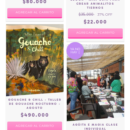
$80.000
CREAR ANIMALITOS
TIERNOS
AGREGAR AL CARRITO
$35.000
37
% OFF
$22.000
YA NO
HAY :(
GOUACHE & CHILL - TALLER
DE GOUACHE NOCTURNO -
AGOSTO
$490.000
AGÛITA E MAGIA CLASE
AGREGAR AL CARRITO
INDIVIDUAL