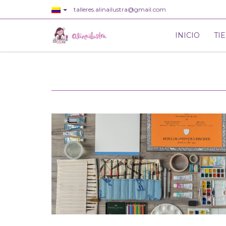
talleres.alinailustra@gmail.com
INICIO
TI